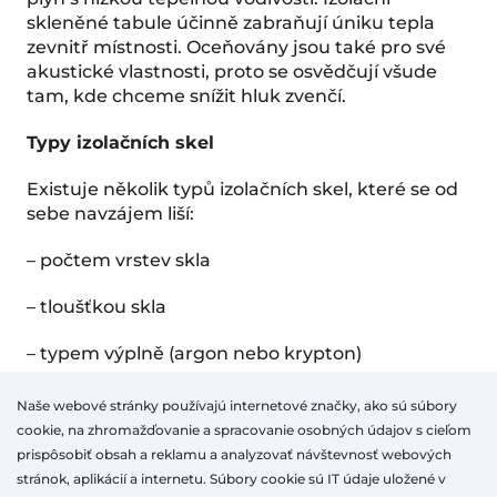
skleněné tabule účinně zabraňují úniku tepla
zevnitř místnosti. Oceňovány jsou také pro své
akustické vlastnosti, proto se osvědčují všude
tam, kde chceme snížit hluk zvenčí.
Typy izolačních skel
Existuje několik typů izolačních skel, které se od
sebe navzájem liší:
– počtem vrstev skla
– tloušťkou skla
– typem výplně (argon nebo krypton)
Základním typem je
dvojsklo
, které se skládá ze
Naše webové stránky používajú internetové značky, ako sú súbory
dvou skel a distančního rámečku, který je
cookie, na zhromažďovanie a spracovanie osobných údajov s cieľom
spojuje.
prispôsobiť obsah a reklamu a analyzovať návštevnosť webových
stránok, aplikácií a internetu. Súbory cookie sú IT údaje uložené v
Trojsklo
je nejčastější volbou pro standardní