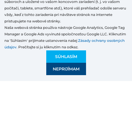
súboroch a uložené vo vašom koncovom zariadení (t. j. vo vašom
konstrukce budov. V tomto paketu jsou dvě
počítači, tablete, smartfóne atď.), ktoré váš prehliadač odošle serveru
tabule potaženy nízkoemisivními vrstvami, které
vždy, keď z tohto zariadenia pri návšteve stránok na internete
zajišťují úsporu energie díky tepelné izolaci.
pristupujete na webové stránky.
Paket s trojsklem lze použít i u velkoformátových
Naša webová stránka používa nástroje Google Analytics, Google Tag
oken bez obav o chlad.
Manager a Google Ads vyvinuté spoločnosťou Google LLC. Kliknutím
na 'Súhlasím' prijímate ustanovenia našej
Zásady ochrany osobných
Čtyřsklo
je tříkomorová jednotka s nejvyšším
údajov.
Prečítajte si ju kliknutím na odkaz.
možným tepelným výkonem. Tři skla jsou
SÚHLASÍM
pokryta nízkoemisními vrstvami a naplněna
argonem nebo kryptonem.
NEPRIJÍMAM
Je třeba si uvědomit, že dodatečný zasklívací
paket představuje další zatížení, kterému musí
rám a okenní křídlo poskytnout odpovídající
konstrukční podporu.
Okna můžete snadno konfigurovat na
window4u. Vyberte materiál, ze kterého chcete
okna vyrobit, zadejte rozměry, určete typ skla a
objednejte.